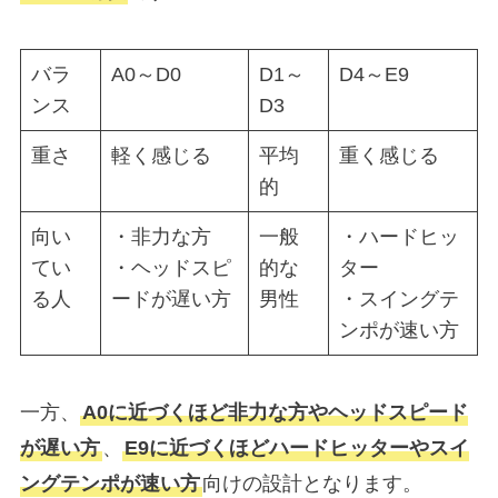
バラ
A0～D0
D1～
D4～E9
ンス
D3
重さ
軽く感じる
平均
重く感じる
的
向い
・非力な方
一般
・ハードヒッ
てい
・ヘッドスピ
的な
ター
る人
ードが遅い方
男性
・スイングテ
ンポが速い方
一方、
A0に近づくほど非力な方やヘッドスピード
が遅い方
、
E9に近づくほどハードヒッターやスイ
ングテンポが速い方
向けの設計となります。