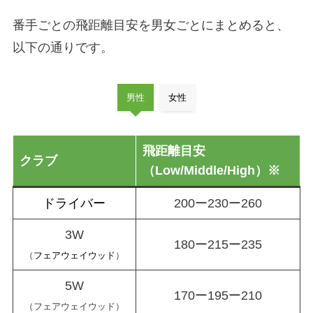
番手ごとの飛距離目安を男女ごとにまとめると、
以下の通りです。
男性
女性
飛距離目安
クラブ
（Low/Middle/High）※
ドライバー
200ー230ー260
3W
180ー215ー235
（
フェアウェイウッド
）
5W
170ー195ー210
（フェアウェイウッド）