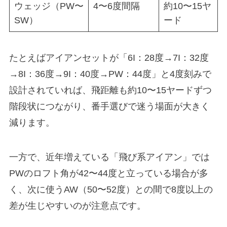
ウェッジ（PW〜
4〜6度間隔
約10〜15ヤ
SW）
ード
たとえばアイアンセットが「6I：28度→7I：32度
→8I：36度→9I：40度→PW：44度」と4度刻みで
設計されていれば、飛距離も約10〜15ヤードずつ
階段状につながり、番手選びで迷う場面が大きく
減ります。
一方で、近年増えている「飛び系アイアン」では
PWのロフト角が42〜44度と立っている場合が多
く、次に使うAW（50〜52度）との間で8度以上の
差が生じやすいのが注意点です。