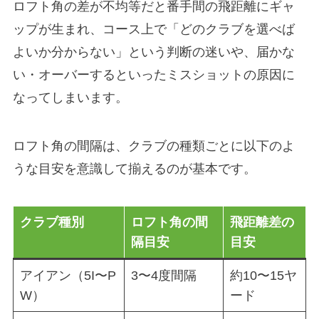
ロフト角の差が不均等だと番手間の飛距離にギャ
ップが生まれ、コース上で「どのクラブを選べば
よいか分からない」という判断の迷いや、届かな
い・オーバーするといったミスショットの原因に
なってしまいます。
ロフト角の間隔は、クラブの種類ごとに以下のよ
うな目安を意識して揃えるのが基本です。
クラブ種別
ロフト角の間
飛距離差の
隔目安
目安
アイアン（5I〜P
3〜4度間隔
約10〜15ヤ
W）
ード