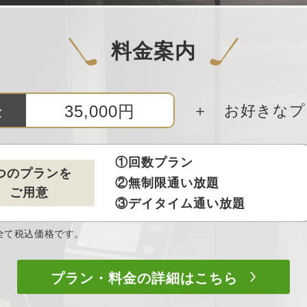
料金案内
35,000円
＋ お好きなプ
金
①回数プラン
つのプランを
②無制限通い放題
ご用意
③デイタイム通い放題
全て税込価格です。
プラン・料金の詳細はこちら