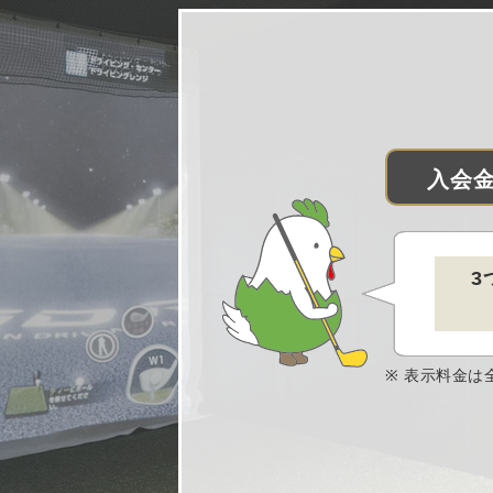
入会
3
表示料金は