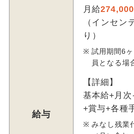
月給
274,00
（インセン
り）
試用期間6
員となる場
【詳細】
基本給+月
+賞与+各種
給与
みなし残業代