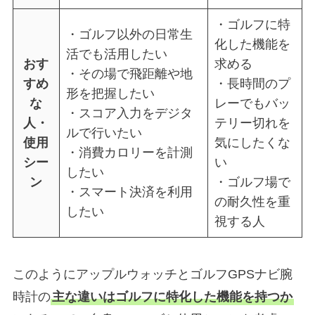
・ゴルフに特
・ゴルフ以外の日常生
化した機能を
活でも活用したい
おす
求める
・その場で飛距離や地
すめ
・長時間のプ
形を把握したい
な
レーでもバッ
・スコア入力をデジタ
人・
テリー切れを
ルで行いたい
使用
気にしたくな
・消費カロリーを計測
シー
い
したい
ン
・ゴルフ場で
・スマート決済を利用
の耐久性を重
したい
視する人
このようにアップルウォッチとゴルフGPSナビ腕
時計の
主な違いはゴルフに特化した機能を持つか