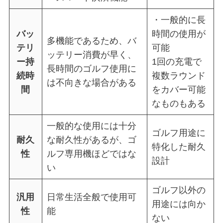
・一般的に長
バッ
時間の使用が
多機能であるため、バ
テリ
可能
ッテリー消費が早く、
ー持
1回の充電で
長時間のゴルフ使用に
続時
複数ラウンド
は不向きな場合がある
間
をカバー可能
なものもある
一般的な使用には十分
ゴルフ用途に
耐久
な耐久性があるが、ゴ
特化した耐久
性
ルフ専用機ほどではな
設計
い
ゴルフ以外の
汎用
日常生活全般で使用可
用途には向か
性
能
ない