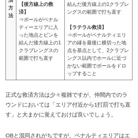
【後方線上の救
結んだ後方線上の1クラブレ
方
済】
ングスの範囲で打ち直す
法
⇒ボールがペナル
ティーエリアに入
【ラテラル救済】
った地点とピンを
⇒ボールがペナルティエリ
結んだ後方線上の1
アの縁を最後に横切った地
クラブレングスの
点を基点として、2クラブレ
範囲で打ち直す
ングス以内でホールに近づ
かない範囲でボールをドロ
ップすること
正式な救済方法は少々複雑ですが、仲間内でのラ
ウンドにおいては「エリア付近から1打罰で打ち直
す」と大まかに覚えておけば良いでしょう。
OBと混同されがちですが、ペナルティエリアはエ