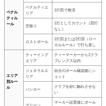
ペナルティエ
1打罰で救済
ペナル
リア
ティル
1打としてカウント（罰打
ール
空振り
なし）
1打罰または2打罰（ロー
ロストボール
カルルール）で打ち直し
ティーイング
ティーマーカーから2クラ
エリア
ブレングス以内
ジェネラルエ
自分のボール確認後にシ
エリア
リア
ョット
別ルー
クラブを砂に触れさせな
ル
バンカー
い
マーカー設置後にボール
グリーン