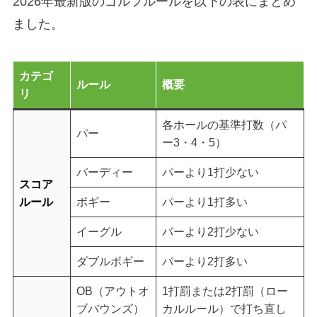
2026年最新版のゴルフルールを以下の表にまとめ
ました。
カテゴ
ルール
概要
リ
各ホールの基準打数（パ
パー
ー3・4・5）
バーディー
パーより1打少ない
スコア
ルール
ボギー
パーより1打多い
イーグル
パーより2打少ない
ダブルボギー
パーより2打多い
OB（アウトオ
1打罰または2打罰（ロー
ブバウンズ）
カルルール）で打ち直し