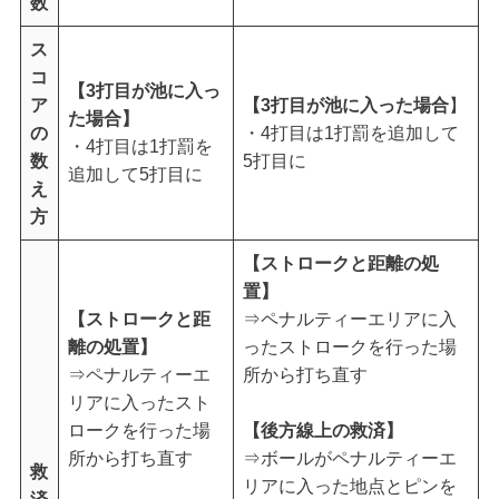
数
ス
コ
【3打目が池に入っ
ア
【3打目が池に入った場合
】
た場合】
の
・4打目は1打罰を追加して
・4打目は1打罰を
数
5打目に
追加して5打目に
え
方
【ストロークと距離の処
置】
【ストロークと距
⇒ペナルティーエリアに入
離の処置】
ったストロークを行った場
⇒ペナルティーエ
所から打ち直す
リアに入ったスト
ロークを行った場
【後方線上の救済】
所から打ち直す
⇒ボールがペナルティーエ
救
リアに入った地点とピンを
済