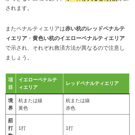
されます。
またペナルティエリアは
赤い杭のレッドペナルテ
ィエリア
・
黄色い杭のイエローペナルティエリア
で示され、それぞれ救済方法が異なるので注意し
ましょう。
項
イエローペナルテ
レッドペナルティエリア
目
ィエリア
境
杭または線
杭または線
界
黄色
赤色
罰
打
1打
1打