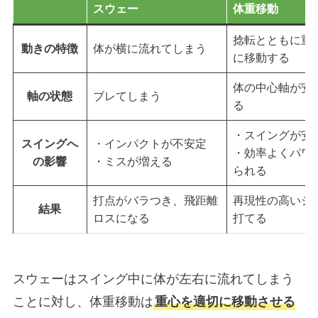
スウェー
体重移動
捻転とともに重
動きの特徴
体が横に流れてしまう
に移動する
体の中心軸が安
軸の状態
ブレてしまう
る
・スイングが安
スイングへ
・インパクトが不安定
・効率よくパワ
の影響
・ミスが増える
られる
打点がバラつき、飛距離
再現性の高いシ
結果
ロスになる
打てる
スウェーはスイング中に体が左右に流れてしまう
ことに対し、体重移動は
重心を適切に移動させる