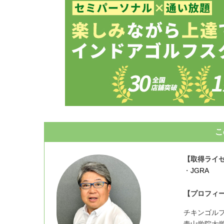
こ
【取得ライ
・
JGRA
【プロフィー
チキンゴル
青山学院大