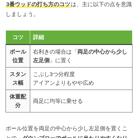
3番ウッドの打ち方のコツ
は、主に以下の点を意識
しましょう。
コツ
詳細
ボール
右利きの場合は「
両足の中心から少し
位置
左足側
」に置く
スタン
こぶし3つ分程度
ス幅
アイアンよりもやや広め
体重配
両足に均等に乗せる
分
ボール位置を両足の中心から少し左足側を置くこ