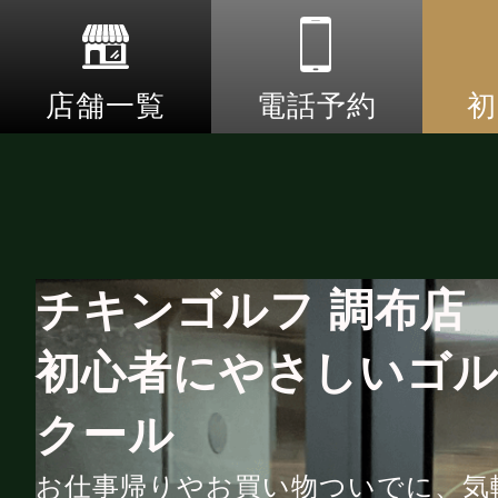
店舗一覧
電話予約
初
チキンゴルフ 調布店
初心者にやさしいゴ
クール
お仕事帰りやお買い物ついでに、気