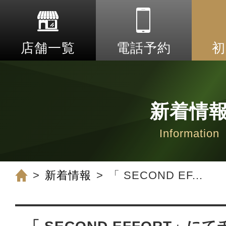
店舗一覧
電話予約
初
新着情
新着情報
「 SECOND EF...